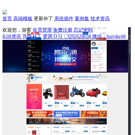
首页
高端模板
更新补丁
系统插件
案例集
技术资讯
欢迎您，游客
会员登录
免费注册
忘记密码
B2B资讯
升级补丁
查询
Q Q：3292628658
微信：huiyikeji8