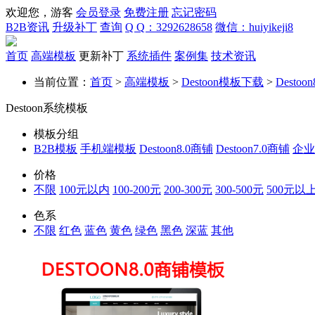
欢迎您，游客
会员登录
免费注册
忘记密码
B2B资讯
升级补丁
查询
Q Q：3292628658
微信：huiyikeji8
首页
高端模板
更新补丁
系统插件
案例集
技术资讯
当前位置：
首页
>
高端模板
>
Destoon模板下载
>
Destoo
Destoon系统模板
模板分组
B2B模板
手机端模板
Destoon8.0商铺
Destoon7.0商铺
企业
价格
不限
100元以内
100-200元
200-300元
300-500元
500元以
色系
不限
红色
蓝色
黄色
绿色
黑色
深蓝
其他