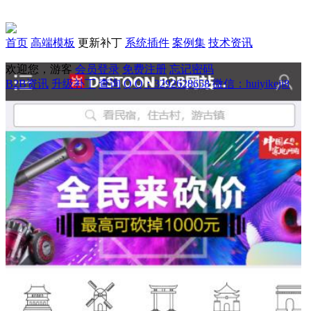
首页
高端模板
更新补丁
系统插件
案例集
技术资讯
欢迎您，游客
会员登录
免费注册
忘记密码
B2B资讯
升级补丁
查询
Q Q：3292628658
微信：huiyikeji8