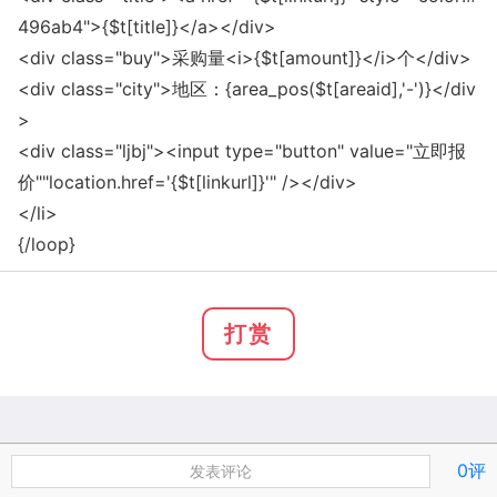
496ab4">{$t[title]}</a></div>
<div class="buy">采购量<i>{$t[amount]}</i>个</div>
<div class="city">地区：{area_pos($t[areaid],'-')}</div
>
<div class="ljbj"><input type="button" value="立即报
价""location.href='{$t[l
inkurl]}'" /></div>
</li>
{/loop}
打赏
0评
发表评论