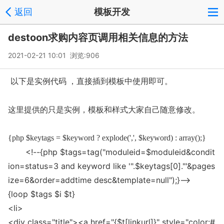
返回
模板开发
destoon求购内容页调用相关信息的方法
2021-02-21 10:01 浏览:
906
以下是实例代码 ，直接插到模板中使用即可。
这里提供的只是实例，模板和样式大家自己随意修改。
{php $keytags = $keyword ? explode(',', $keyword) : array();}
<!--{php $tags=tag("moduleid=$moduleid&co
ndit
ion=status=3 and keyword like '".$keytags[0]."'&pages
ize=6&order=addtime desc&template=null");}-->
{loop $tags $i $t}
<li>
<div class="title"><a href="{$t[l
inkurl]}" style="color:#