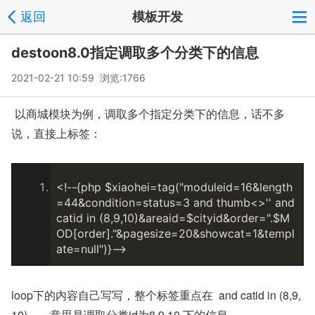
返回
模板开发
destoon8.0指定调取多个分类下的信息
2021-02-21 10:59 浏览:
1766
以商城模块为例，调取多个指定分类下的信息，话不多
说，直接上标签：
<!--{php $xiaohei=tag("moduleid=16&length
=44&co
ndition=status=3 and thumb<>'' and 
catid in (8,9,10)&areaid=$cityid&order=".$M
OD[order]."&pagesize=20&showcat=1&templ
ate=null")}-->
loop下的内容自己写写，整个标签重点在 and catid in (8,9,
10) ，意思是调取分类id为8,9,10 下的信息