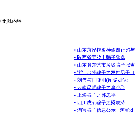
；
间删除内容！
• 山东菏泽模板神偷谢正超
• 陕西省宝鸡市骗子狄鑫
• 山东省东营市垃圾骗子张吉
• 浙江台州骗子之罗姓男子
• 刘伟与闫晓刚(诈骗团伙)
• 云南昆明骗子之李小飞
• 上海骗子之郭忠平
• 四川成都骗子之梁志涛
• 淘宝骗子信息公示 - 淘宝id（v