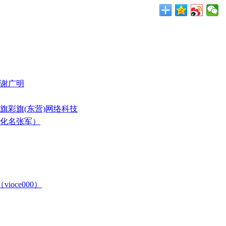
与谢广明
旗彩旗(东营)网络科技
（化名张军）
ioce000）