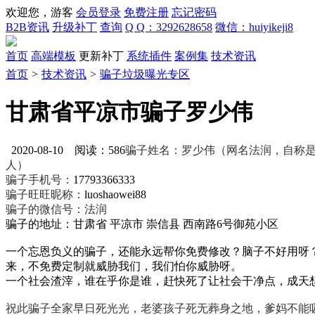
欢迎您，游客
会员登录
免费注册
忘记密码
B2B资讯
升级补丁
查询
Q Q：3292628658
微信：huiyikeji8
首页
高端模板
更新补丁
系统插件
案例集
技术资讯
首页
>
技术资讯
>
骗子垃圾曝光专区
甘肃省平凉市骗子罗少伟
2020-08-10 阅读：586
骗子姓名：罗少伟（网名法润，自称是
人
）
骗子手机号：
17793366333
骗子旺旺昵称：
luoshaowei88
骗子的微信号：
法润
骗子的地址：甘肃省 平凉市 崇信县 西南路6号御苑小区
一个忘恩负义的骗子，还能永远帮你免费修改？脑子不好用呀
来，不免费定制就威胁我们，我们怕你威胁呀。
一个社会渣滓，谁在乎你是谁，赶快死了让社会干净点，成天
祝此骗子全家早日死光光，老婆孩子死无葬身之地，爹妈不能