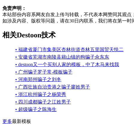
免责声明：
本站部份内容系网友自发上传与转载，不代表本网赞同其观点
如涉及内容、版权等问题，请在30日内联系，我们将在第一时
相关Destoon技术
• 福建省厦门市集美区杏林街道杏林五里国贸天悦二
• 安徽省芜湖市南陵县籍山镇的狗骗子佘东东
• destoon又一个买别人家的模板，中了木马来找我
• 广州骗子罗子常-模板骗子
• 河南郑州骗子之刘冬
• 广西壮族自治贵港之骗子廖姓男子
• 浙江杭州骗子之杨荣秀
• 四川成都骗子之江姓男子
• 超级骗子之陈海生
更多
最新模板