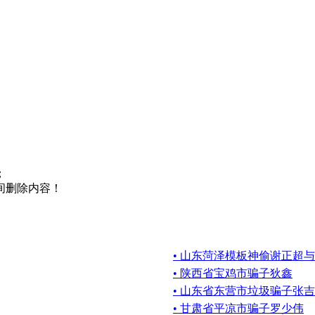
；
间删除内容！
• 山东菏泽模板神偷谢正超
• 陕西省宝鸡市骗子狄鑫
• 山东省东营市垃圾骗子张吉
• 甘肃省平凉市骗子罗少伟