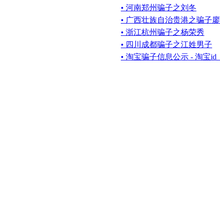
• 河南郑州骗子之刘冬
• 广西壮族自治贵港之骗子
• 浙江杭州骗子之杨荣秀
• 四川成都骗子之江姓男子
• 淘宝骗子信息公示 - 淘宝id（v