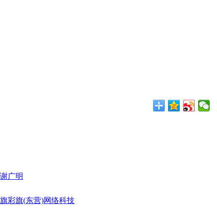
与谢广明
旗彩旗(东营)网络科技