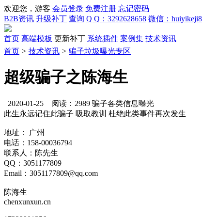
欢迎您，游客
会员登录
免费注册
忘记密码
B2B资讯
升级补丁
查询
Q Q：3292628658
微信：huiyikeji8
首页
高端模板
更新补丁
系统插件
案例集
技术资讯
首页
>
技术资讯
>
骗子垃圾曝光专区
超级骗子之陈海生
2020-01-25 阅读：2989
骗子各类信息曝光
此生永远记住此骗子 吸取教训 杜绝此类事件再次发生
地址： 广州
电话：158-00036794
联系人：陈先生
QQ：3051177809
Email：3051177809@qq.com
陈海生
chenxunxun.cn