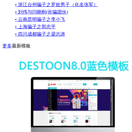
• 浙江台州骗子之罗姓男子（化名张军）
• 刘伟与闫晓刚(诈骗团伙)
• 云南昆明骗子之李小飞
• 上海骗子之郭忠平
• 四川成都骗子之梁志涛
更多
最新模板