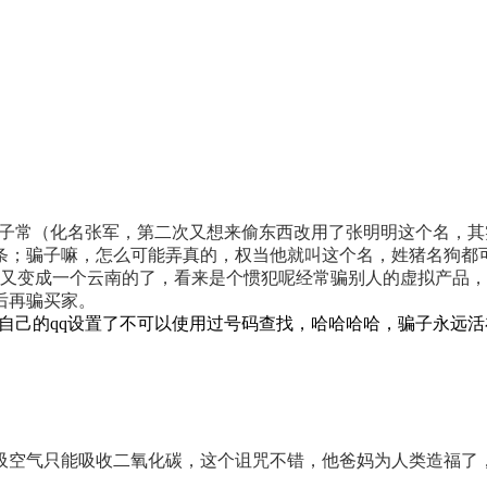
子常（化名张军，第二次又想来偷东西改用了张明明这个名，其
条；骗子嘛，怎么可能弄真的，权当他就叫这个名，姓猪名狗都
手机好号又变成一个云南的了，看来是个惯犯呢经常骗别人的虚拟产
后再骗买家。
找到他，给自己的qq设置了不可以使用过号码查找，哈哈哈哈，骗子永
吸空气只能吸收二氧化碳，这个诅咒不错，他爸妈为人类造福了