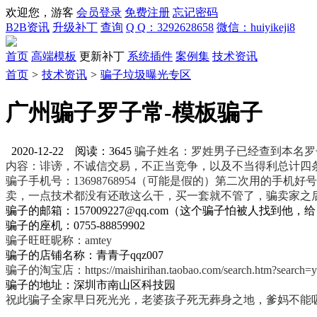
欢迎您，游客
会员登录
免费注册
忘记密码
B2B资讯
升级补丁
查询
Q Q：3292628658
微信：huiyikeji8
首页
高端模板
更新补丁
系统插件
案例集
技术资讯
首页
>
技术资讯
>
骗子垃圾曝光专区
广州骗子罗子常-模板骗子
2020-12-22 阅读：3645
骗子姓名：罗姓男子已经查到本名罗
内容：诽谤，不诚信交易，不正当竞争，以及不当得利总计四
骗子手机号：13698768954（可能是假的）第二次用的
卖，一点技术都没有还敢这么干，买一套就不管了，骗卖家之
骗子的邮箱：157009227@qq.com（这个骗子怕被人
骗子的座机：0755-88859902
骗子旺旺昵称：amtey
骗子的店铺名称：青青子qqz007
骗子的淘宝店：https://maishirihan.taobao.com/search.htm?search=y
骗子的地址：深圳市南山区科技园
祝此骗子全家早日死光光，老婆孩子死无葬身之地，爹妈不能