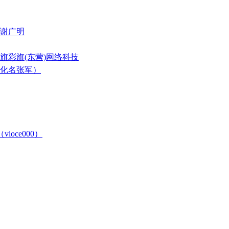
与谢广明
旗彩旗(东营)网络科技
（化名张军）
ioce000）