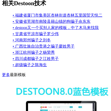
相关Destoon技术
• 福建省厦门市集美区杏林街道杏林五里国贸天悦二
• 安徽省芜湖市南陵县籍山镇的狗骗子佘东东
• destoon又一个买别人家的模板，中了木马来找我
• 甘肃省平凉市骗子罗少伟
• 河南郑州骗子之刘冬
• 广西壮族自治贵港之骗子廖姓男子
• 浙江杭州骗子之杨荣秀
• 四川成都骗子之江姓男子
• 超级骗子之陈海生
更多
最新模板