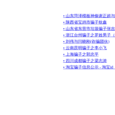
• 山东菏泽模板神偷谢正超
• 陕西省宝鸡市骗子狄鑫
• 山东省东营市垃圾骗子张吉
• 浙江台州骗子之罗姓男子
• 刘伟与闫晓刚(诈骗团伙)
• 云南昆明骗子之李小飞
• 上海骗子之郭忠平
• 四川成都骗子之梁志涛
• 淘宝骗子信息公示 - 淘宝id（v