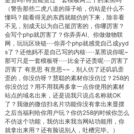
是贵吗?再贵能贵过一套模板两三千的某黑吗
（警告那些二虎八道的筛子哈，仿站是什么不
懂吗？能看得见的东西就能仿的下来，除非看
不见，别成天以为自己挺厉害的，你哪厉害？
会写个php就厉害了？你弄弄AI、你做做物联
网，玩玩区块链····你弄个php就感觉自己成yyd
s了？还他妈不是自己写的内核·····某黑说你呢~
那可只是一套模板呀·····比金子还贵呢····厉害了
厉害了 有意思 有意思~~，别人仿了还叽叽歪
歪的，你没仿呀？慧聪的素材你没仿过？258的
你没仿过？用不用我再多拿一点你使用的素材
站点的域名出来，还是说我只说点名称就OK
了？我做的微信扫名片功能你没有拿出来显摆
之后当福利给你用户玩？你仿258的时候你怎么
不仿这个功能，我仿出来我当网站功能用，你
就拿出来用？还有脸说别人，吐槽完毕。
）