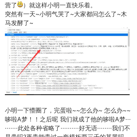
营了
）就这样小明一直快乐着。
突然有一天~小明气哭了~大家都问怎么了~木
马发酵了~
小明一下懵圈了，完蛋啦~~怎么办~ 怎么办~~
哆啦A梦！！之后呢 我们就成了他的哆啦A梦···
·······此处各种省略了··········好无语········我们不